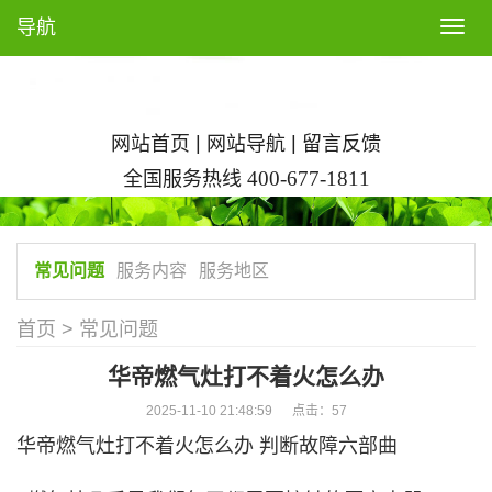
导航
T
o
g
g
l
|
|
网站首页
网站导航
留言反馈
e
全国服务热线
400-677-1811
n
a
v
常见问题
服务内容
服务地区
i
g
首页
>
常见问题
a
t
华帝燃气灶打不着火怎么办
i
2025-11-10 21:48:59 点击：
57
o
n
华帝燃气灶打不着火怎么办 判断故障六部曲